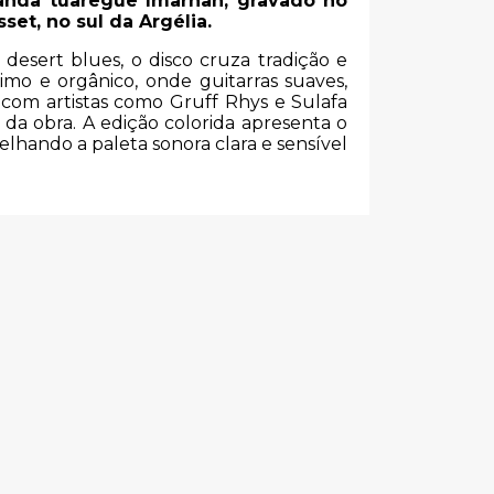
anda tuaregue Imarhan, gravado no
et, no sul da Argélia.
esert blues, o disco cruza tradição e
mo e orgânico, onde guitarras suaves,
com artistas como Gruff Rhys e Sulafa
da obra. A edição colorida apresenta o
elhando a paleta sonora clara e sensível
s
SALVADOR