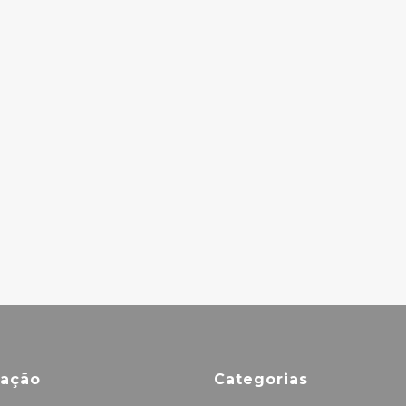
– LA
DISCO CLUB
SEXORCISTO:
22.00€
DEVIL MUSIC
VOL. 1
26.00€
FOO FIGHTERS –
FOO FIGHTERS
24.00€
mação
Categorias