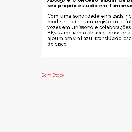
Aboogi
é o terceiro álbum da b
seu próprio estúdio em Tamanrass
Com uma sonoridade enraizada no d
modernidade num registo mais ínti
vozes em uníssono e colaborações 
Elyas ampliam o alcance emocional 
álbum em vinil azul translúcido, esp
do disco.
Sem Stock
Produtos Relacionado
WHITE ZOMBIE
TIM MAIA -