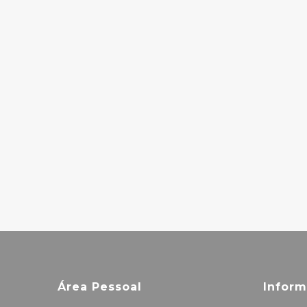
– DISTINO DI
BELITA
22.00€
NEW ORDER –
MOVEMENT
26.00€
Área Pessoal
Infor