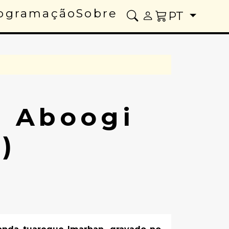
ogramação
Sobre
PT
- Aboogi
)