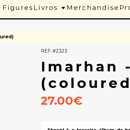
 Figures
Livros
Merchandise
Pr
oured)
REF: #2323
Imarhan 
(coloured
27.00€