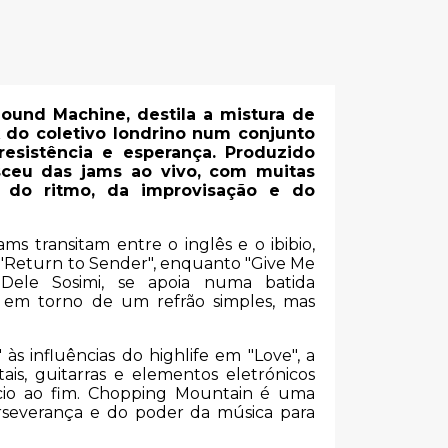
Sound Machine, destila a mistura de
k do coletivo londrino num conjunto
resistência e esperança. Produzido
ceu das jams ao vivo, com muitas
s do ritmo, da improvisação e do
ms transitam entre o inglês e o ibibio,
"Return to Sender", enquanto "Give Me
Dele Sosimi, se apoia numa batida
a em torno de um refrão simples, mas
s ​​influências do highlife em "Love", a
ais, guitarras e elementos eletrónicos
cio ao fim. Chopping Mountain é uma
rseverança e do poder da música para