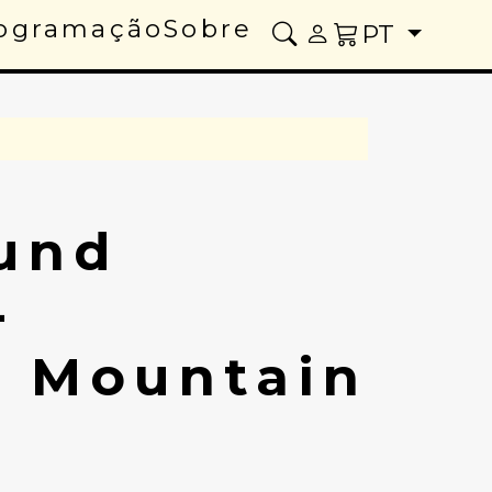
ogramação
Sobre
PT
ound
-
 Mountain