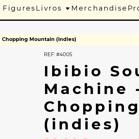
 Figures
Livros
Merchandise
Pr
- Chopping Mountain (indies)
REF: #4005
Ibibio S
Machine 
Chopping
(indies)