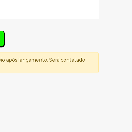
io após lançamento. Será contatado
s
FAT FREDDYS