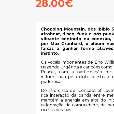
28.00€
Chopping Mountain, dos Ibibio 
afrobeat, disco, funk e pós-pun
vibrante centrado na conexão, 
por Max Grunhard, o álbum nas
faixas a ganhar forma atravé
instinto.
Os vocais imponentes de Eno Willia
trazendo urgência a canções como 
Peace", com a participação de 
influenciada pelo dub, construíd
poderoso.
Do afro-disco de "Concept of Love" à
rica interação da banda entre met
mantém a energia em alta do iní
celebração da comunidade, da pe
unir as pessoas.