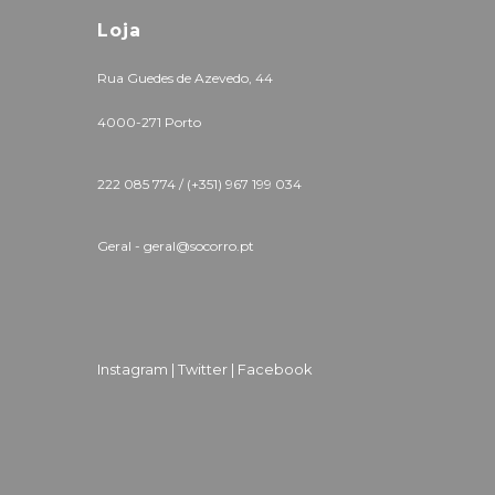
Loja
Rua Guedes de Azevedo, 44
4000-271 Porto
222 085 774 /
(+351) 967 199 034
Geral - geral@socorro.pt
Instagram |
Twitter |
Facebook