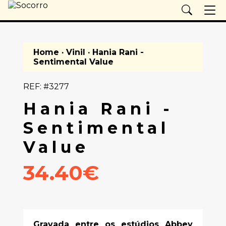
Home
·
Vinil
· Hania Rani -
Sentimental Value
REF: #3277
Hania Rani -
Sentimental
Value
34.40€
Gravada entre os estúdios Abbey