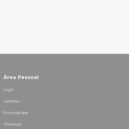
ALDOUS HARDING –
TRAIN ON THE
ISLAND
27.00€
Área Pessoal
Login
Carrinho
Encomendas
Checkout