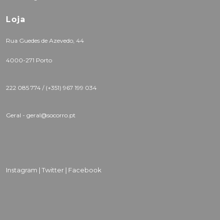
Loja
Rua Guedes de Azevedo, 44
4000-271 Porto
222 085 774 /
(+351) 967 199 034
Geral - geral@socorro.pt
Instagram |
Twitter |
Facebook