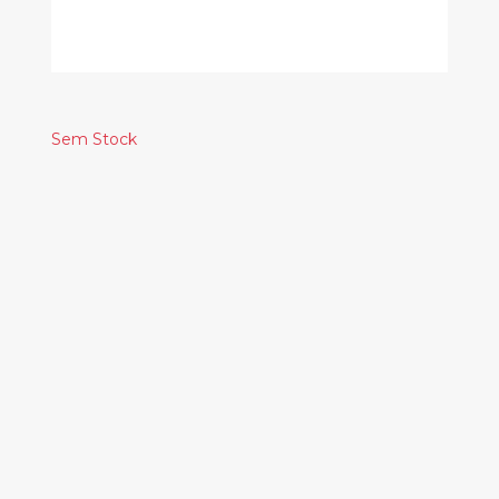
Sem Stock
Produtos
Relacionados
OTIS SPANN – OTIS
SPANN IS THE BLUES
20.00€