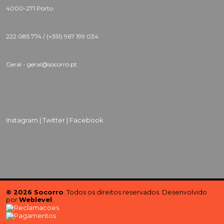
4000-271 Porto
222 085 774 /
(+351) 967 199 034
Geral - geral@socorro.pt
Instagram |
Twitter |
Facebook
© 2026 Socorro
. Todos os direitos reservados. Desenvolvido
por
Weblevel
.