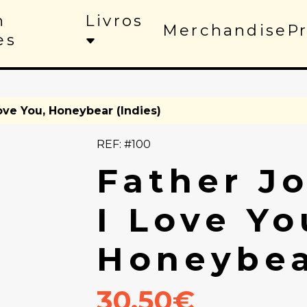
n
Livros
Merchandise
P
es
Love You, Honeybear (Indies)
REF: #100
Father Jo
I Love Yo
Honeybea
30.50€