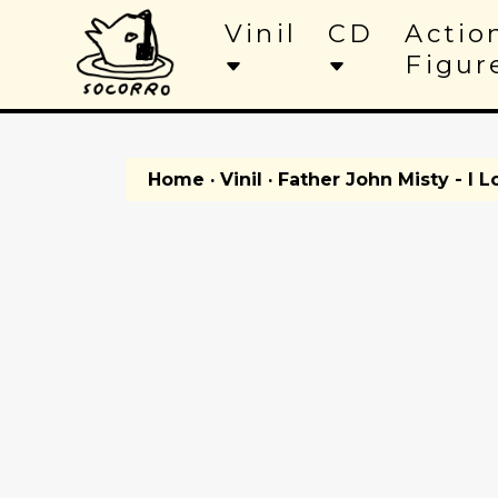
Vinil
CD
Actio
Figur
Home
·
Vinil
· Father John Misty - I 