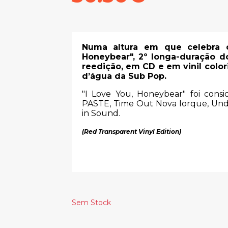
Numa altura em que celebra o 
Honeybear", 2º longa-duração d
reedição, em CD e em vinil col
d’água da Sub Pop.
"I Love You, Honeybear" foi con
PASTE, Time Out Nova Iorque, Und
in Sound.
(Red Transparent Vinyl Edition)
Sem Stock