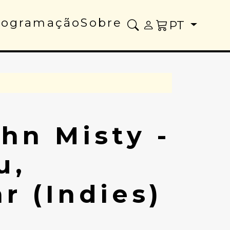
rogramação
Sobre
PT
hn Misty -
u,
r (Indies)