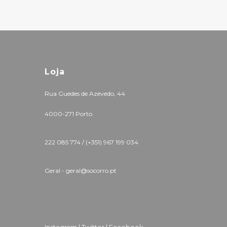
Loja
Rua Guedes de Azevedo, 44
4000-271 Porto
222 085 774 /
(+351) 967 199 034
Geral - geral@socorro.pt