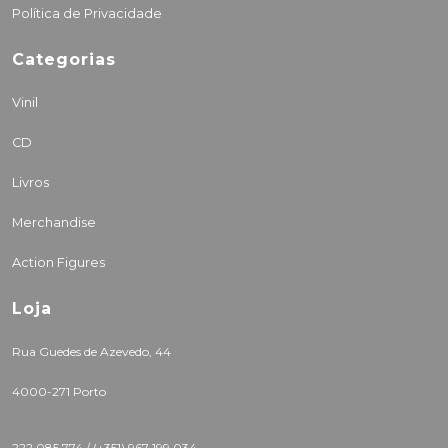
Política de Privacidade
Categorias
Vinil
CD
Livros
Merchandise
Action Figures
Loja
Rua Guedes de Azevedo, 44
4000-271 Porto
222 085 774 /
(+351) 967 199 034