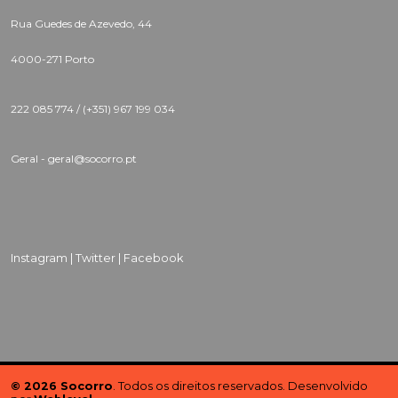
Rua Guedes de Azevedo, 44
4000-271 Porto
222 085 774 /
(+351) 967 199 034
Geral - geral@socorro.pt
Instagram |
Twitter |
Facebook
© 2026 Socorro
. Todos os direitos reservados. Desenvolvido