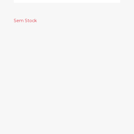
Sem Stock
Produtos
Relacionados
MISSISSIPPI JOHN
HURT - 1928
SESSIONS
30.00€
JUDAS PRIEST –