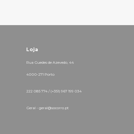
Loja
Rua Guedes de Azevedo, 44
4000-271 Porto
222 085 774 /
(+351) 967 199 034
Geral - geral@socorro.pt