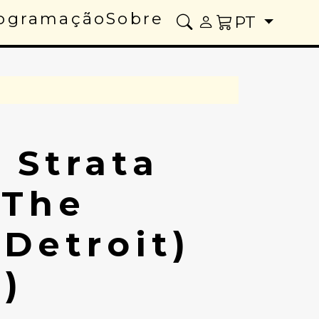
ogramação
Sobre
PT
 Strata
(The
Detroit)
)