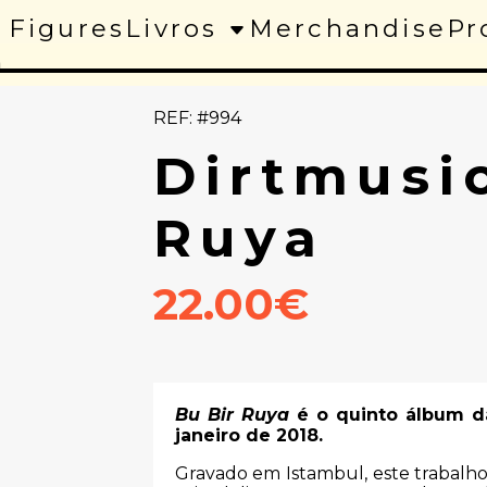
 Figures
Livros
Merchandise
Pr
a
REF: #994
Dirtmusic
Ruya
22.00€
Bu Bir Ruya
é o quinto álbum da
janeiro de 2018.
Gravado em Istambul, este trabalho