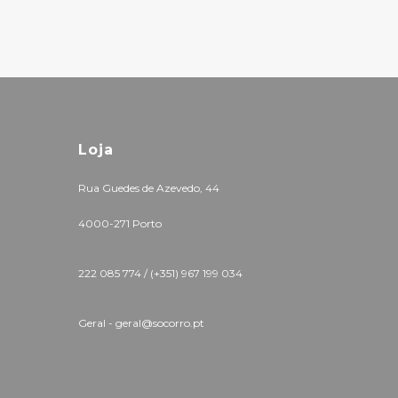
Loja
Rua Guedes de Azevedo, 44
4000-271 Porto
222 085 774 /
(+351) 967 199 034
Geral - geral@socorro.pt