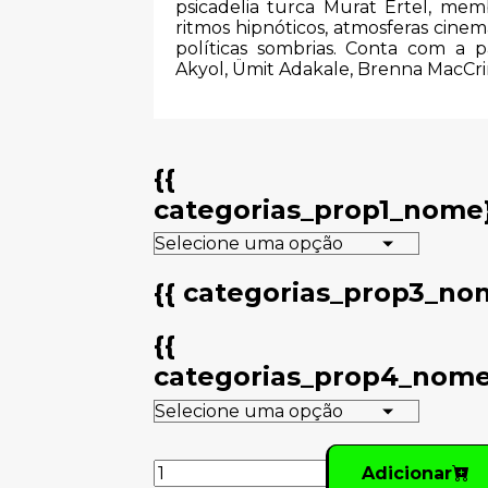
psicadelia turca Murat Ertel, me
ritmos hipnóticos, atmosferas cinem
políticas sombrias.
Conta com a pa
Akyol, Ümit Adakale, Brenna MacC
{{
categorias_prop1_nome
{{ categorias_prop3_no
{{
categorias_prop4_nome
Adicionar