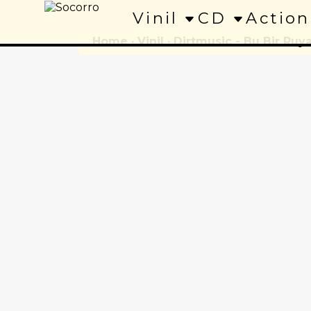
Vinil
CD
Action
Home
·
Vinil
· Dirtmusic - Bu Bir Ruy