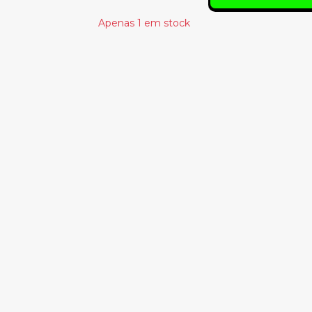
Apenas 1 em stock
Produtos Relacionado
LADY GAGA –
LITTLE SIMZ -
CHROMATICA
LOTUS (INDIES)
36.00€
41.00€
DRY CLEANING
– STUMPWORK
(WHITE)
33.00€