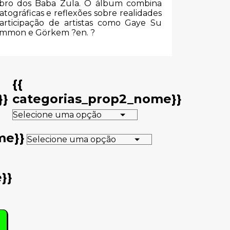
mbro dos Baba Zula.
O álbum combina
atográficas e reflexões sobre realidades
rticipação de artistas como Gaye Su
rimmon e Görkem ?en.
?
{{
}}
categorias_prop2_nome}}
me}}
}}