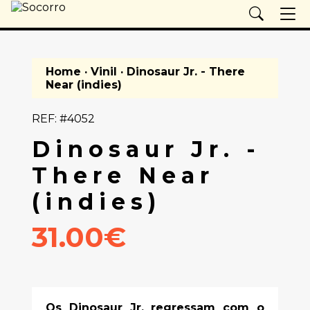
Home
·
Vinil
· Dinosaur Jr. - There
Near (indies)
REF: #4052
Dinosaur Jr. -
There Near
(indies)
31.00€
Os Dinosaur Jr. regressam com o