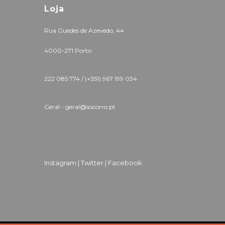
Loja
Rua Guedes de Azevedo, 44
4000-271 Porto
222 085 774 /
(+351) 967 199 034
Geral - geral@socorro.pt
Instagram |
Twitter |
Facebook