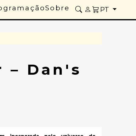
ogramação
Sobre
PT
 – Dan's