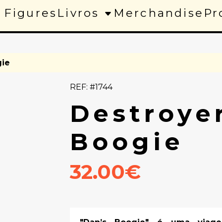
 Figures
Livros
Merchandise
Pr
gie
REF: #1744
Destroyer
Boogie
32.00€