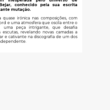
m inesperada pelo universo de
ejar, conhecido pela sua escrita
tante mutação.
 quase irónica nas composições, com
rd e uma atmosfera que oscila entre o
 uma peça intrigante, que desafia
as escutas, revelando novas camadas a
r e cativante na discografia de um dos
independente.
s