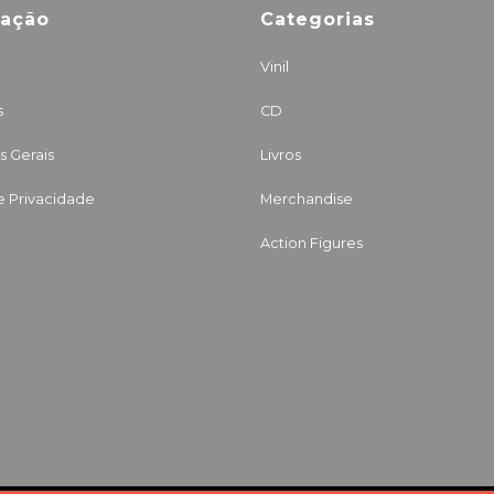
mação
Categorias
Vinil
s
CD
 Gerais
Livros
de Privacidade
Merchandise
Action Figures