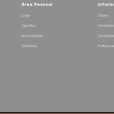
Área Pessoal
Infor
Login
Sobre
Carrinho
Contacto
Encomendas
Condições
Checkout
Política 