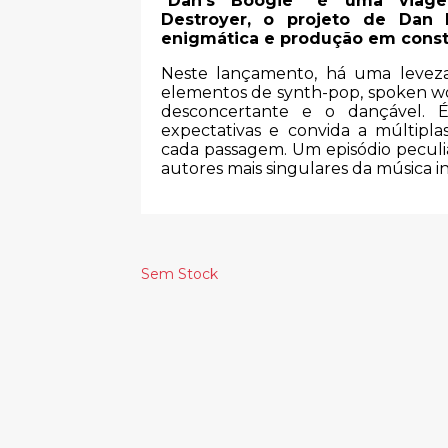
"Dan’s Boogie" é uma viage
Destroyer, o projeto de Dan B
enigmática e produção em cons
Neste lançamento, há uma leveza
elementos de synth-pop, spoken wo
desconcertante e o dançável. É
expectativas e convida a múltipl
cada passagem. Um episódio peculia
autores mais singulares da música 
Sem Stock
Produtos Relacionado