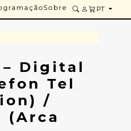
ogramação
Sobre
PT
– Digital
efon Tel
ion) /
a (Arca