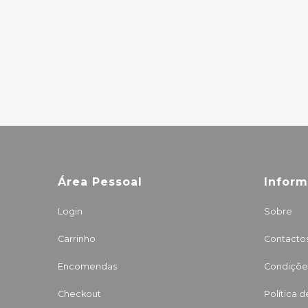
FLOATING INTO
THE NIGHT
27.00€
Área Pessoal
Infor
Login
Sobre
Carrinho
Contacto
Encomendas
Condições
Checkout
Política 