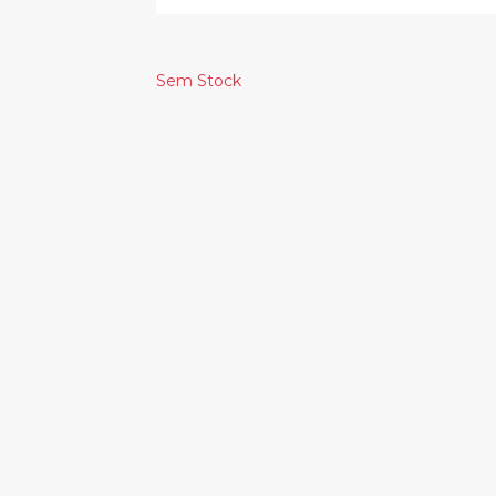
Sem Stock
Produtos Relacionado
QUEENS OF THE
DEATH CAB FOR
STONE AGE -
CUTIE –
ALIVE IN THE
ASPHALT
CATACOMBS
MEADOWS
(EP)
30.00€
29.00€
REGGAE ROAST