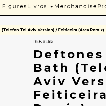
 Figures
Livros
Merchandise
Pr
 (Telefon Tel Aviv Version) / Feiticeira (Arca Remix)
REF: #2615
Deftones 
Bath (Tel
Aviv Vers
Feiticeir