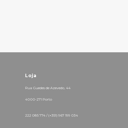
Loja
Rua Guedes de Azevedo, 44
4000-271 Porto
222 085 774 /
(+351) 967 199 034