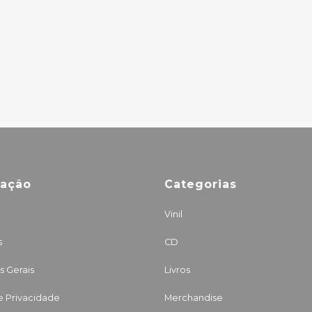
– MORE FIRE!
25.00€
mação
Categorias
Vinil
s
CD
 Gerais
Livros
de Privacidade
Merchandise