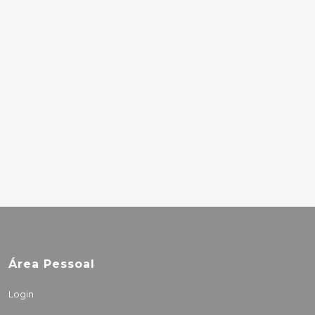
YENE MIRCHA
25.50€
KING TUFF –
SMALLTOWN
STARDUST
(COLOURED)
28.50€
Área Pessoal
Login