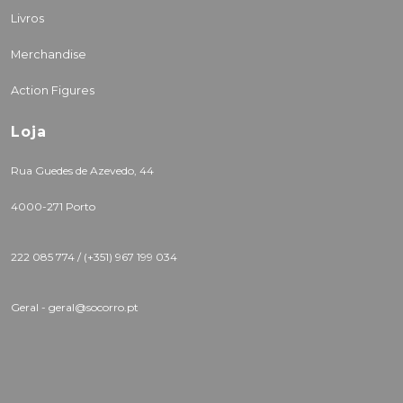
Livros
Merchandise
Action Figures
Loja
Rua Guedes de Azevedo, 44
4000-271 Porto
222 085 774 /
(+351) 967 199 034
Geral - geral@socorro.pt