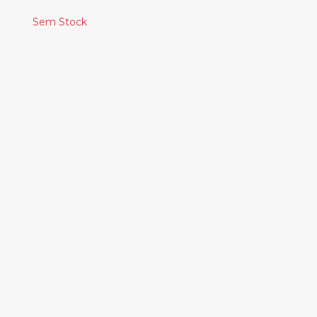
Sem Stock
Produtos
Relacionados
IGNITE – A WAR
AGAINST YOU
29.90€
VR SEX - HARD COPY
30.00€
THOM YORKE -