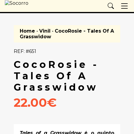
Home
·
Vinil
· CocoRosie - Tales Of A
Grasswidow
REF: #651
CocoRosie -
Tales Of A
Grasswidow
22.00€
Tales of a Grasswidow
é o quinto