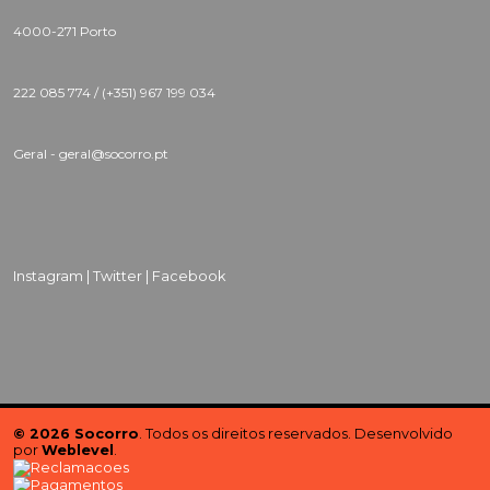
4000-271 Porto
222 085 774 /
(+351) 967 199 034
Geral - geral@socorro.pt
Instagram |
Twitter |
Facebook
© 2026 Socorro
. Todos os direitos reservados. Desenvolvido
por
Weblevel
.