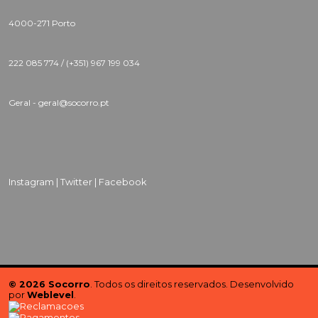
4000-271 Porto
222 085 774 /
(+351) 967 199 034
Geral - geral@socorro.pt
Instagram |
Twitter |
Facebook
© 2026 Socorro
. Todos os direitos reservados. Desenvolvido
por
Weblevel
.