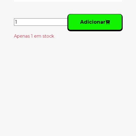
Adicionar
Apenas 1 em stock
Produtos
Relacionados
SILVERBACKS -
ARCHIVE MATERIAL
33.00€
26.40€