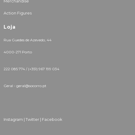
Merchandise
Action Figures
Loja
Rua Guedes de Azevedo, 44
4000-271 Porto
222 085 774 /
(+351) 967 199 034
Geral - geral@socorro.pt
Instagram |
Twitter |
Facebook