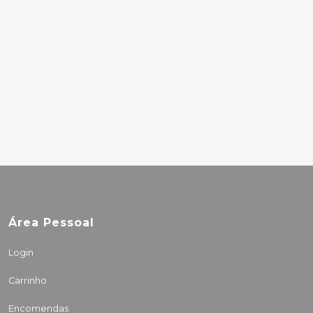
(INDIES)
27.00€
JANE WEAVER -
INTIAANI KESÄ (RSD)
33.50€
Área Pessoal
Login
Carrinho
Encomendas