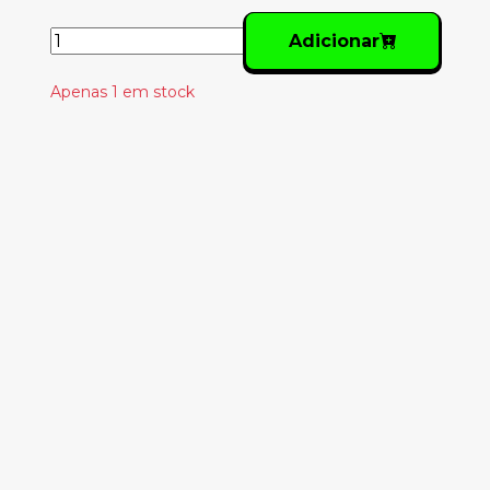
Adicionar
Apenas 1 em stock
Produtos
Relacionados
13TH FLOOR
ELEVATORS –
EASTER
EVERYWHERE
34.00€