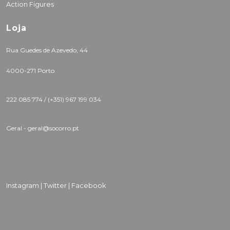
Action Figures
Loja
Rua Guedes de Azevedo, 44
4000-271 Porto
222 085 774 /
(+351) 967 199 034
Geral - geral@socorro.pt
Instagram |
Twitter |
Facebook