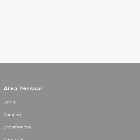
THE STROKES – IS
THIS IT
24.00€
Área Pessoal
Login
Carrinho
Encomendas
Checkout