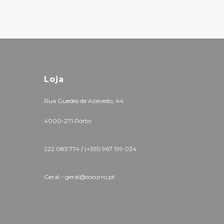
Loja
Rua Guedes de Azevedo, 44
4000-271 Porto
222 085 774 /
(+351) 967 199 034
Geral - geral@socorro.pt