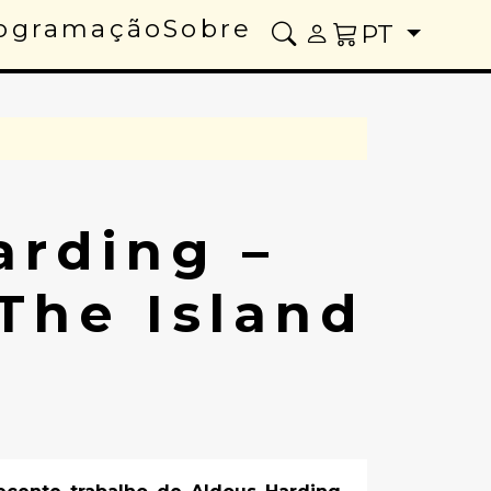
ogramação
Sobre
PT
arding –
The Island