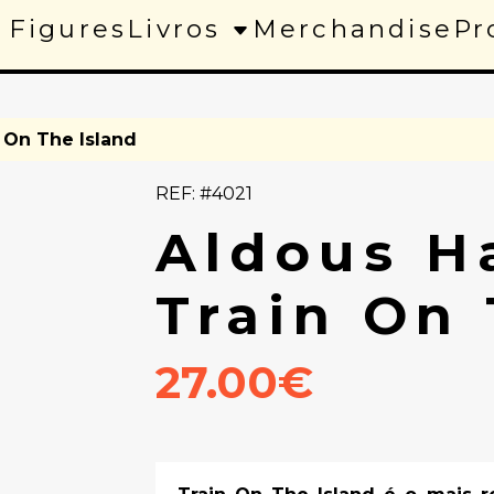
 Figures
Livros
Merchandise
Pr
n On The Island
REF: #4021
Aldous H
Train On 
27.00€