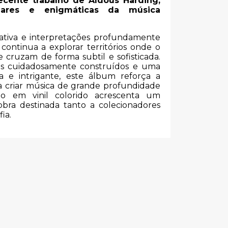
ecente trabalho de Aldous Harding,
ares e enigmáticas da música
cativa e interpretações profundamente
 continua a explorar territórios onde o
e cruzam de forma subtil e sofisticada.
jos cuidadosamente construídos e uma
a e intrigante, este álbum reforça a
a criar música de grande profundidade
ção em vinil colorido acrescenta um
obra destinada tanto a colecionadores
ia.
s