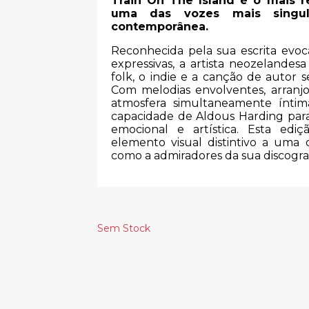
Train On The Island é o mais r
uma das vozes mais singul
contemporânea.
Reconhecida pela sua escrita evo
expressivas, a artista neozelandesa
folk, o indie e a canção de autor s
Com melodias envolventes, arran
atmosfera simultaneamente íntim
capacidade de Aldous Harding par
emocional e artística. Esta edi
elemento visual distintivo a uma 
como a admiradores da sua discograf
Sem Stock
Produtos Relacionado