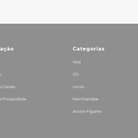
mação
Categorias
Vinil
s
CD
 Gerais
Livros
de Privacidade
Merchandise
Action Figures