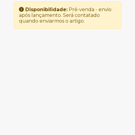
Disponibilidade:
Pré-venda - envio
após lançamento. Será contatado
quando enviarmos o artigo.
Produtos
Relacionados
DAVID BOWIE -
PINUPS
25.00€
DEXTER GORDON –