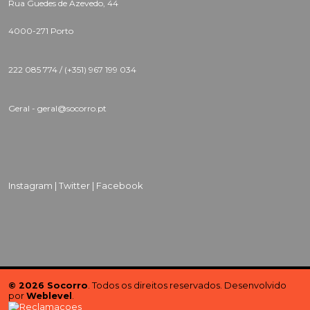
Rua Guedes de Azevedo, 44
4000-271 Porto
222 085 774 /
(+351) 967 199 034
Geral - geral@socorro.pt
Instagram |
Twitter |
Facebook
© 2026 Socorro
. Todos os direitos reservados. Desenvolvido
por
Weblevel
.