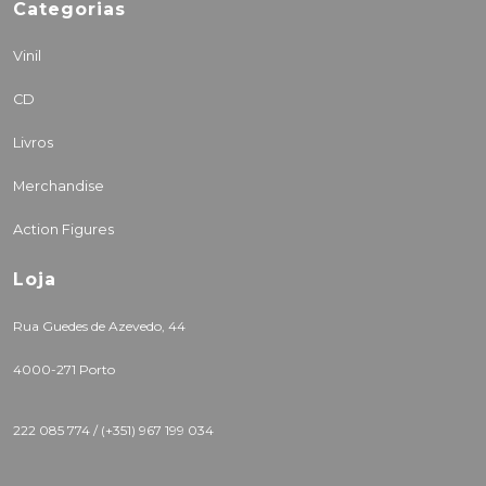
Categorias
Vinil
CD
Livros
Merchandise
Action Figures
Loja
Rua Guedes de Azevedo, 44
4000-271 Porto
222 085 774 /
(+351) 967 199 034