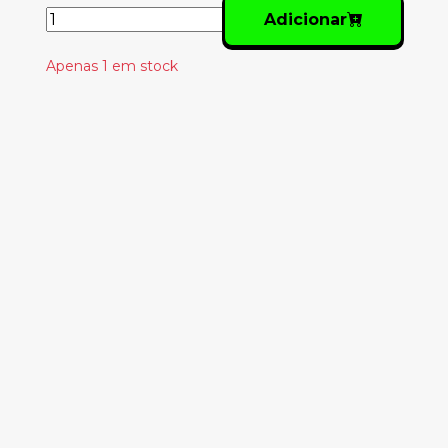
Adicionar
Apenas 1 em stock
Produtos
Relacionados
ECHO & THE
BUNNYMEN -
CROCODILES
22.50€
PIXIES - DOOLITTLE