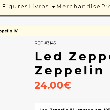
 Figures
Livros
Merchandise
Pr
ppelin IV
REF: #3143
Led Zepp
Zeppelin 
24.00€