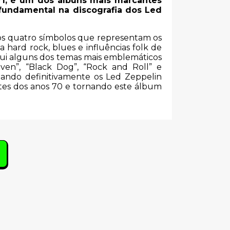
71, é um dos álbuns mais marcantes
 fundamental na discografia dos Led
elos quatro símbolos que representam os
hard rock, blues e influências folk de
clui alguns dos temas mais emblemáticos
ven”, “Black Dog”, “Rock and Roll” e
dando definitivamente os Led Zeppelin
tes dos anos 70 e tornando este álbum