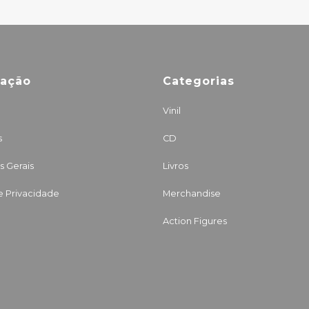
mação
Categorias
Vinil
s
CD
 Gerais
Livros
de Privacidade
Merchandise
Action Figures