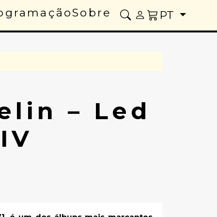
ogramação
Sobre
PT
elin – Led
IV