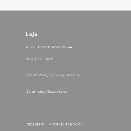
Loja
Rua Guedes de Azevedo, 44
4000-271 Porto
222 085 774 /
(+351) 967 199 034
Geral - geral@socorro.pt
Instagram |
Twitter |
Facebook