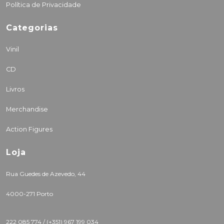
Política de Privacidade
Categorias
Vinil
CD
Livros
Merchandise
Action Figures
Loja
Rua Guedes de Azevedo, 44
4000-271 Porto
222 085 774 /
(+351) 967 199 034