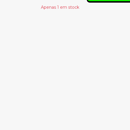
Apenas 1 em stock
Produtos Relacionado
MORPHINE -
VARIOUS – TWO
CURE FOR PAIN
SYNTHS A
28.00€
GUITAR (AND) A
DRUM MACHINE
#1
37.50€
COCTEAU
TWINS - STARS