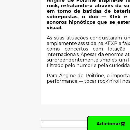
Angine de Poitrine inspira-se 
rock, refratando-a através da su
em torno de batidas de bateria
sobrepostas, o duo — Klek e 
sonoros hipnóticos que se est
visual.
As suas atuações conquistaram u
amplamente assistida na KEXP a fa
como concertos com lotação e
internacionais. Apesar da enorme a
surpreendentemente simples: um fa
filtrado pelo humor e pela curiosida
Para Angine de Poitrine, o import
performance — tocar rock’n’roll nos
Adicionar