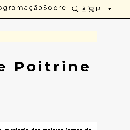
ogramação
Sobre
PT
e Poitrine