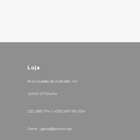
Loja
Rua Guedes de Azevedo, 44
4000-271 Porto
222 085 774 /
(+351) 967 199 034
Geral - geral@socorro.pt