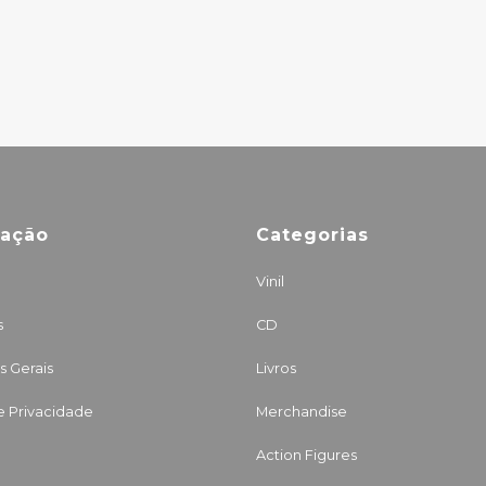
AND TOPSOIL
33.00€
mação
Categorias
Vinil
s
CD
 Gerais
Livros
de Privacidade
Merchandise
Action Figures