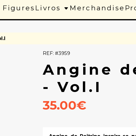
 Figures
Livros
Merchandise
Pr
l.I
REF: #3959
Angine d
- Vol.I
35.00€