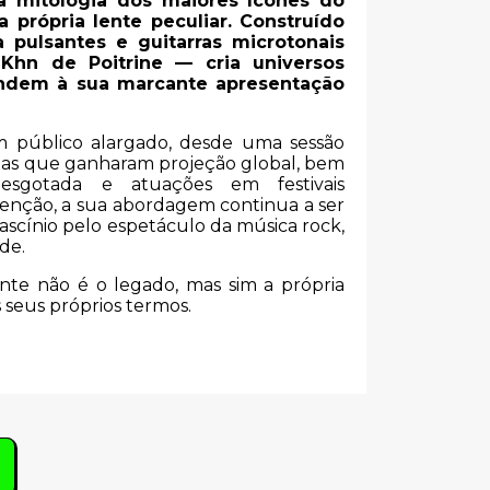
na mitologia dos maiores ícones do
a própria lente peculiar. Construído
 pulsantes e guitarras microtonais
Khn de Poitrine — cria universos
endem à sua marcante apresentação
m público alargado, desde uma sessão
ixas que ganharam projeção global, bem
sgotada e atuações em festivais
tenção, a sua abordagem continua a ser
scínio pelo espetáculo da música rock,
de.
ante não é o legado, mas sim a própria
 seus próprios termos.