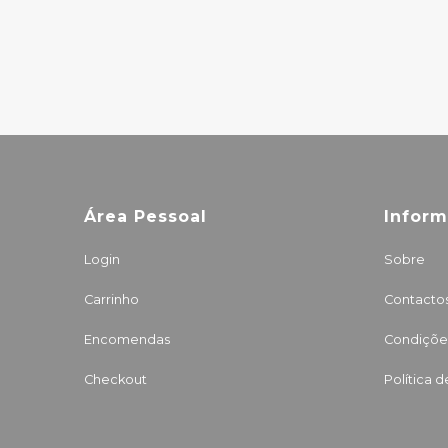
33.00€
Área Pessoal
Infor
Login
Sobre
Carrinho
Contacto
Encomendas
Condições
Checkout
Política 