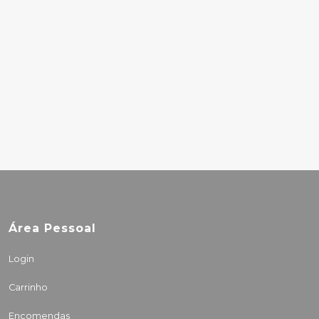
CAVASSONI - AFTER
ANDY: ADVENTURES
IN WARHOL LAND
(EN)
16.25€
Área Pessoal
Login
Carrinho
Encomendas