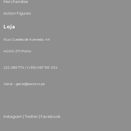
Merchandise
Action Figures
Loja
Rua Guedes de Azevedo, 44
4000-271 Porto
222 085 774 /
(+351) 967 199 034
Geral - geral@socorro.pt
Instagram |
Twitter |
Facebook