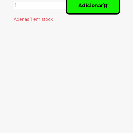
Adicionar
Apenas 1 em stock
Produtos
Relacionados
JACQUES RANCIÈRE -
OS INTERVALOS DO
CINEMA
16.00€
RICH COHEN - THE