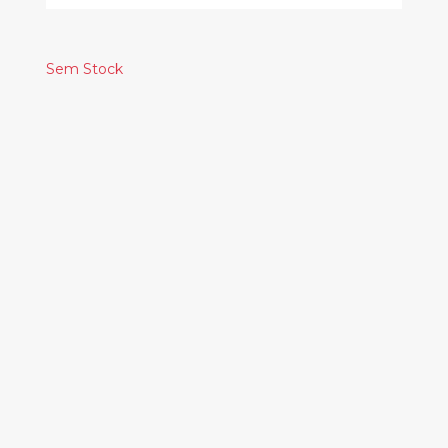
Sem Stock
Produtos
Relacionados
SOUSA DIAS - PRE-
APOCALYPSE NOW
11.00€
IMIRI SAKABASHIRA -
A JORNADA DE