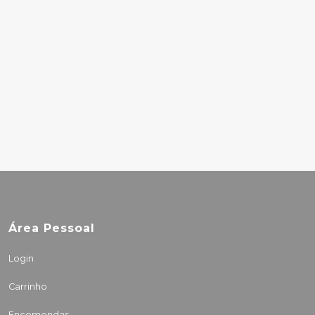
14.75€
13.28€
KERRY WALKER -
LONELY PLANET
POCKET PORTO (EN)
9.60€
Área Pessoal
Login
Carrinho
Encomendas