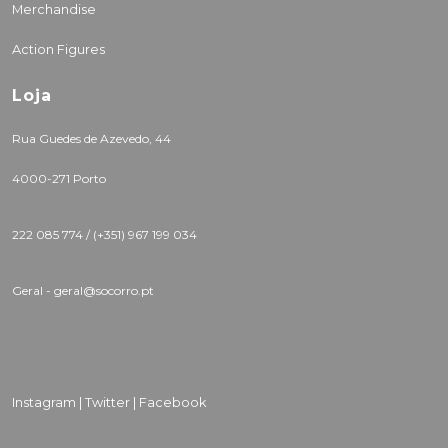
Merchandise
Action Figures
Loja
Rua Guedes de Azevedo, 44
4000-271 Porto
222 085 774 /
(+351) 967 199 034
Geral - geral@socorro.pt
Instagram |
Twitter |
Facebook