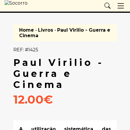
Home
·
Livros
· Paul Virilio - Guerra e
Cinema
REF: #1425
Paul Virilio -
Guerra e
Cinema
12.00€
A utilização sistemática das