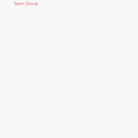
Sem Stock
Produtos
Relacionados
JOSÉ LUÍS GARCIA,
JOÃO TEIXEIRA
LOPES E TERESA
DUARTE MARTINHO -
CULTURA E DIGITAL
EM PORTUGAL
14.00€