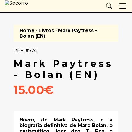
Home
·
Livros
· Mark Paytress -
Bolan (EN)
REF: #574
Mark Paytress
- Bolan (EN)
15.00€
Bolan
, de Mark Paytress, é a
biografia definitiva de Marc Bolan, o
carismático líder dos T. Rex e