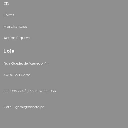
CD
Livros
Merchandise
Action Figures
Loja
Rua Guedes de Azevedo, 44
4000-271 Porto
222 085 774 /
(+351) 967 199 034
Geral - geral@socorro.pt