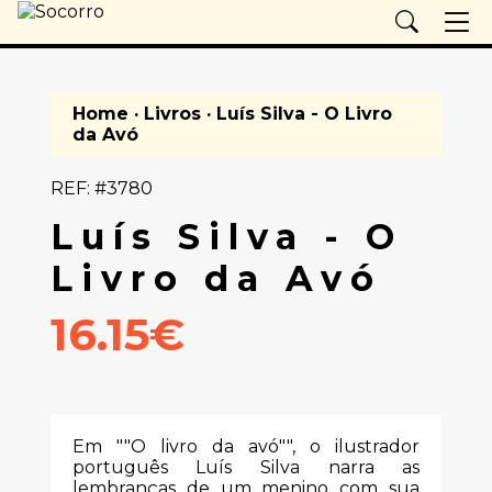
Home
·
Livros
· Luís Silva - O Livro
da Avó
REF: #3780
Luís Silva - O
Livro da Avó
16.15€
Em ""O livro da avó"", o ilustrador
português Luís Silva narra as
lembranças de um menino com sua