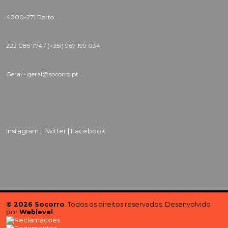
4000-271 Porto
222 085 774 /
(+351) 967 199 034
Geral - geral@socorro.pt
Instagram |
Twitter |
Facebook
© 2026 Socorro
. Todos os direitos reservados. Desenvolvido
por
Weblevel
.