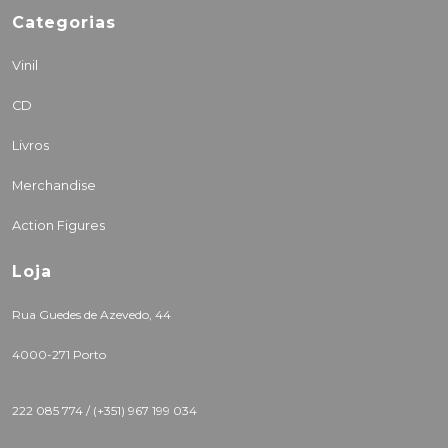
Categorias
Vinil
CD
Livros
Merchandise
Action Figures
Loja
Rua Guedes de Azevedo, 44
4000-271 Porto
222 085 774 /
(+351) 967 199 034