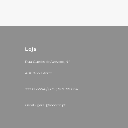
Loja
Rua Guedes de Azevedo, 44
4000-271 Porto
222 085 774 /
(+351) 967 199 034
Geral - geral@socorro.pt