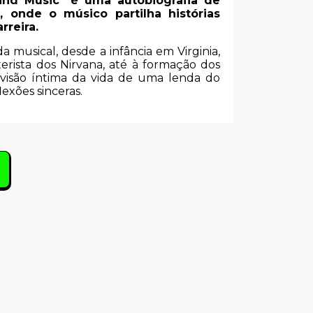
e and Music" é uma autobiografia de
 onde o músico partilha histórias
rreira.
da musical, desde a infância em Virginia,
rista dos Nirvana, até à formação dos
 visão íntima da vida de uma lenda do
lexões sinceras.
s