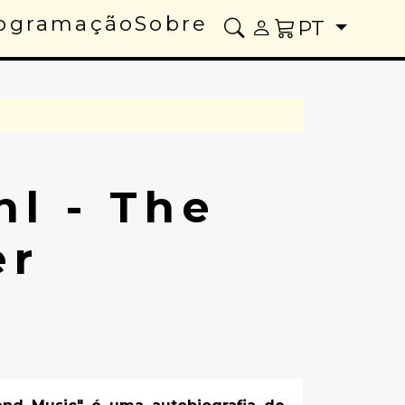
ogramação
Sobre
PT
hl - The
er