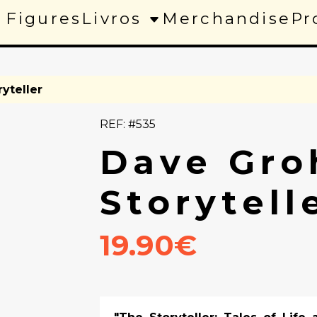
 Figures
Livros
Merchandise
Pr
yteller
REF: #535
Dave Gro
Storytell
19.90€