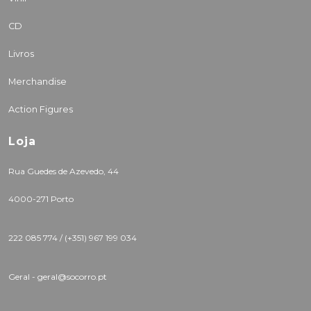
CD
Livros
Merchandise
Action Figures
Loja
Rua Guedes de Azevedo, 44
4000-271 Porto
222 085 774 /
(+351) 967 199 034
Geral - geral@socorro.pt