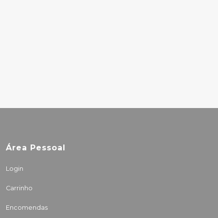
8.00€
DEERHUNTER –
MONOMANIA
5.00€
Área Pessoal
Login
Carrinho
Encomendas