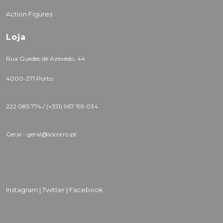
Action Figures
Loja
Rua Guedes de Azevedo, 44
4000-271 Porto
222 085 774 /
(+351) 967 199 034
Geral - geral@socorro.pt
Instagram |
Twitter |
Facebook