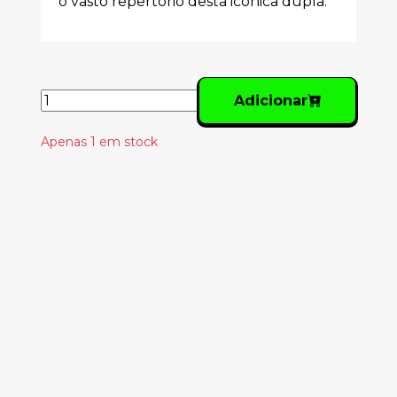
o vasto repertório desta icónica dupla.
Adicionar
Apenas 1 em stock
Produtos
Relacionados
THE VELVET
UNDERGROUND –