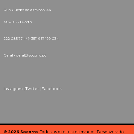
Rua Guedes de Azevedo, 44
4000-271 Porto
222 085 774 /
(+351) 967 199 034
Geral - geral@socorro.pt
Instagram |
Twitter |
Facebook
© 2026 Socorro
. Todos os direitos reservados. Desenvolvido