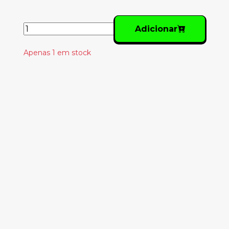
Adicionar
Apenas 1 em stock
Produtos
Relacionados
WE WERE PROMISED
JETPACKS. – IN THE
PIT OF THE
STOMACH