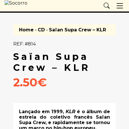
Home
·
CD
· Saïan Supa Crew – KLR
REF: #814
Saïan Supa
Crew – KLR
2.50€
Lançado em 1999,
KLR
é o álbum de
estreia do coletivo francês Saïan
Supa Crew, e rapidamente se tornou
um marco no hip-hop europeu.