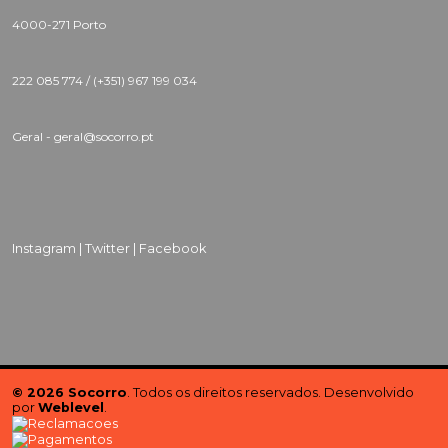
4000-271 Porto
222 085 774 /
(+351) 967 199 034
Geral - geral@socorro.pt
Instagram |
Twitter |
Facebook
© 2026 Socorro
. Todos os direitos reservados. Desenvolvido
por
Weblevel
.