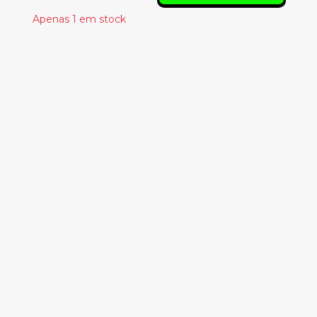
Apenas 1 em stock
Produtos
Relacionados
MADONNA – LIKE A
PRAYER
9.00€
PIGEON -
OUTTANATIONAL
18.50€