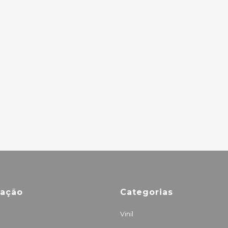
KASABIAN –
BLONDIE –
VELOCIRAPTOR!
GREATEST HITS
7.50€
10.00€
PIGEON -
OUTTANATIONAL
18.50€
mação
Categorias
Vinil