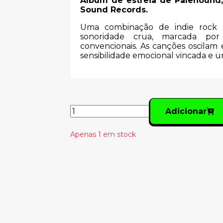
Álbum de estreia de Palehound,
Sound Records.
Uma combinação de indie rock l
sonoridade crua, marcada por 
convencionais. As canções oscilam
sensibilidade emocional vincada e um
Adicionar
Apenas 1 em stock
Produtos Relacionado