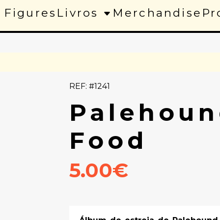
 Figures
Livros
Merchandise
Pr
REF: #1241
Palehoun
Food
5.00€