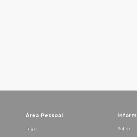
THE MARS
VOLTA –
AMPUTECHTURE
10.00€
LAMB OF GOD –
LAMB OF GOD
9.00€
Área Pessoal
Infor
Login
Sobre