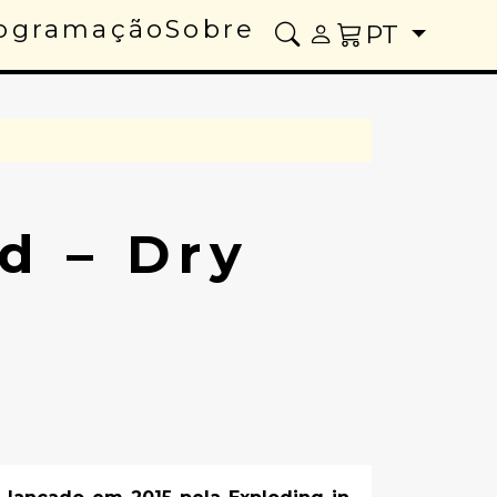
ogramação
Sobre
PT
d – Dry