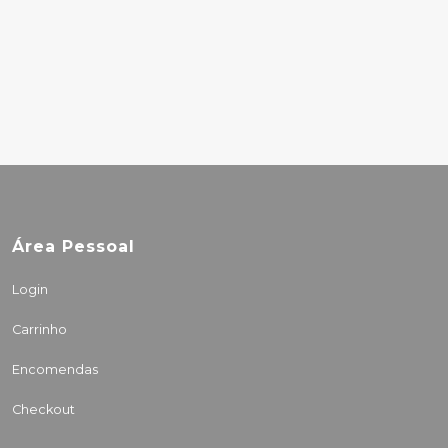
MILES DAVIS –
NEFERTITI
10.00€
Área Pessoal
Login
Carrinho
Encomendas
Checkout