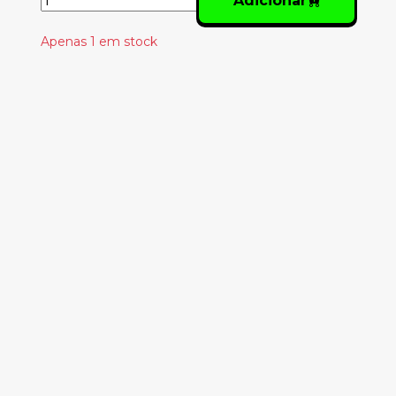
Adicionar
Apenas 1 em stock
Produtos
Relacionados
G UNIT – THE
BEAUTY OF
INDEPENDENCE
5.00€
TWENTY ONE
PILOTS – SCALED