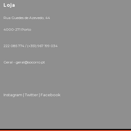
Loja
Rua Guedes de Azevedo, 44
4000-271 Porto
222 085 774 /
(+351) 967 199 034
Geral - geral@socorro.pt
Instagram |
Twitter |
Facebook