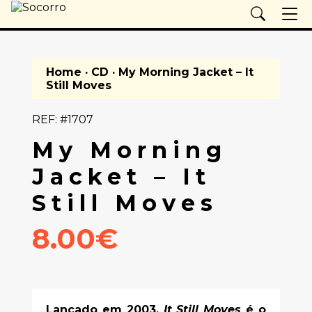
Home
·
CD
· My Morning Jacket – It
Still Moves
REF: #1707
My Morning
Jacket – It
Still Moves
8.00€
Lançado em 2003,
It Still Moves
é o