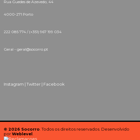
Rua Guedes de Azevedo, 44
4000-271 Porto
222 085 774 /
(+351) 967 199 034
Geral - geral@socorro.pt
Instagram |
Twitter |
Facebook
© 2026 Socorro
. Todos os direitos reservados. Desenvolvido
por
Weblevel
.