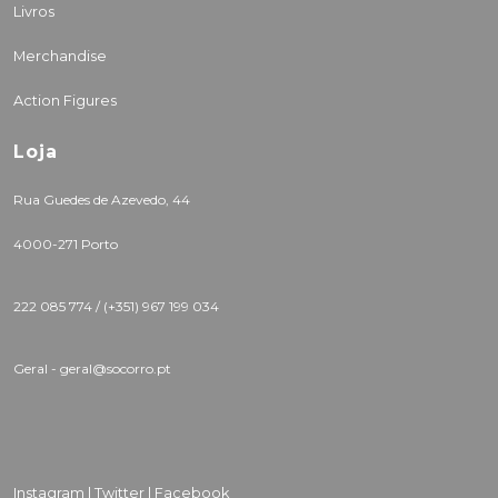
Livros
Merchandise
Action Figures
Loja
Rua Guedes de Azevedo, 44
4000-271 Porto
222 085 774 /
(+351) 967 199 034
Geral - geral@socorro.pt
Instagram |
Twitter |
Facebook