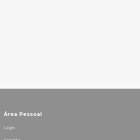
5.00€
LORR NO – ALERGIA
10.00€
AMP FIDDLER – AFRO
STRUT
8.00€
Área Pessoal
Login