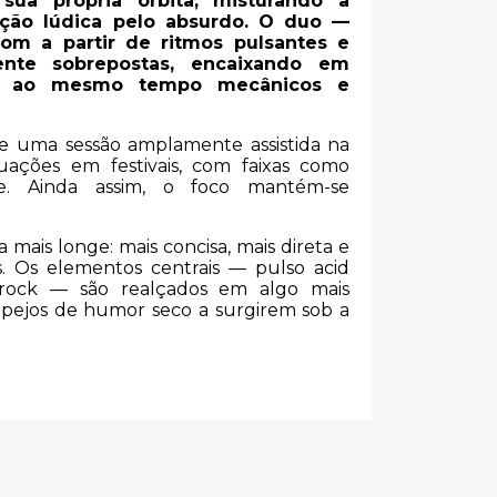
sua própria órbita, misturando a
ação lúdica pelo absurdo. O duo —
om a partir de ritmos pulsantes e
ente sobrepostas, encaixando em
am ao mesmo tempo mecânicos e
de uma sessão amplamente assistida na
uações em festivais, com faixas como
e. Ainda assim, o foco mantém-se
 mais longe: mais concisa, mais direta e
as. Os elementos centrais — pulso acid
 rock — são realçados em algo mais
mpejos de humor seco a surgirem sob a