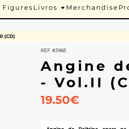
 Figures
Livros
Merchandise
Pr
II (CD)
REF: #3965
Angine d
- Vol.II (
19.50€