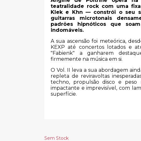
Angine de Poitrine opera na 
teatralidade rock com uma fix
Klek e Khn — constrói o seu s
guitarras microtonais densam
padrões hipnóticos que so
indomáveis.
A sua ascensão foi meteórica, des
KEXP até concertos lotados e at
"Fabienk" a ganharem destaqu
firmemente na música em si.
O Vol. II leva a sua abordagem ainda
repleta de reviravoltas inesperad
techno, propulsão disco e peso
impactante e imprevisível, com la
superfície.
Sem Stock