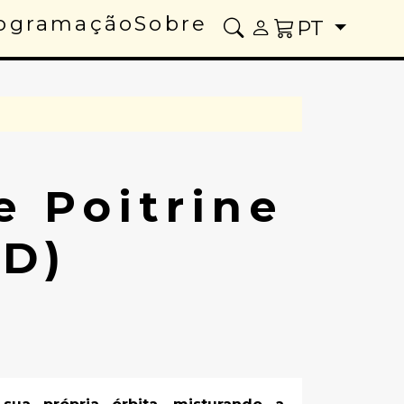
ogramação
Sobre
PT
e Poitrine
CD)