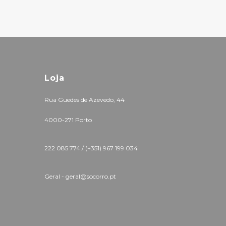
Loja
Rua Guedes de Azevedo, 44
4000-271 Porto
222 085 774 /
(+351) 967 199 034
Geral - geral@socorro.pt