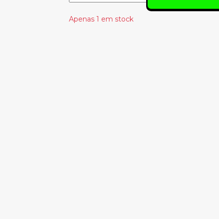
Apenas 1 em stock
Produtos Relacionado
NAPALM DEATH
REN AND
- SCUM
STIMPY -
(LARANJA)
STIMPY
25.00€
80.00€
MISFITS TOONY
TERRORS - THE
FIEND
25.00€