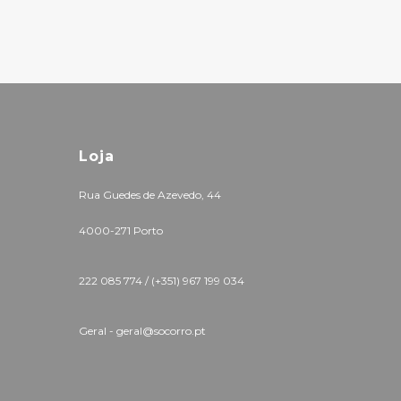
Loja
Rua Guedes de Azevedo, 44
4000-271 Porto
222 085 774 /
(+351) 967 199 034
Geral - geral@socorro.pt