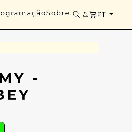
rogramação
Sobre
PT
MY -
BEY