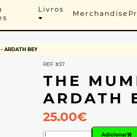
n
Livros
Merchandise
P
es
- ARDATH BEY
REF: #37
THE MUM
ARDATH 
25.00€
Adicionar