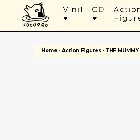
Vinil
CD
Actio
Figur
Home
·
Action Figures
· THE MUMMY 