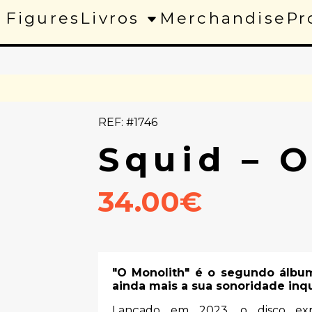
 Figures
Livros
Merchandise
Pr
REF: #1746
Squid – 
34.00€
"O Monolith" é o segundo álbum
ainda mais a sua sonoridade inqu
Lançado em 2023, o disco exp