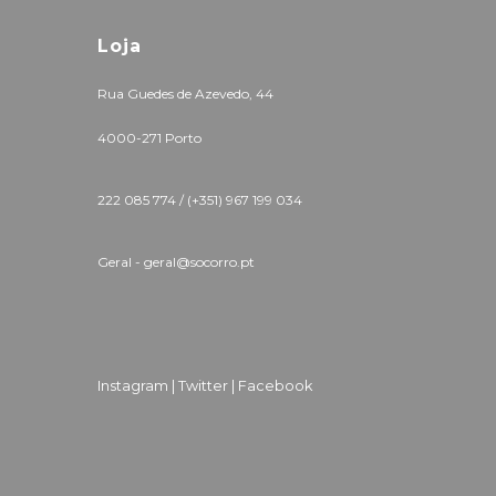
Loja
Rua Guedes de Azevedo, 44
4000-271 Porto
222 085 774 /
(+351) 967 199 034
Geral - geral@socorro.pt
Instagram |
Twitter |
Facebook