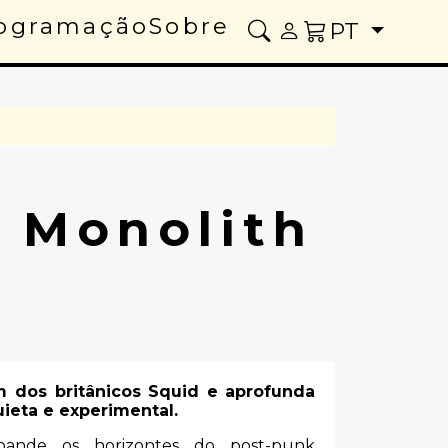
ogramação
Sobre
PT
O Monolith
 dos britânicos Squid e aprofunda
ieta e experimental.
ande os horizontes do post-punk