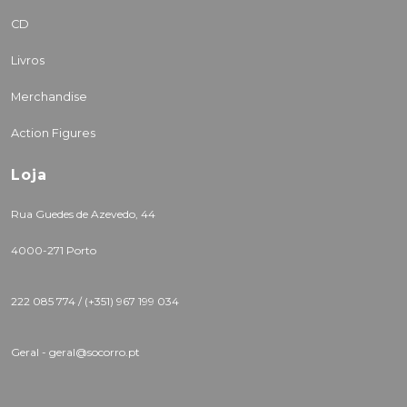
CD
Livros
Merchandise
Action Figures
Loja
Rua Guedes de Azevedo, 44
4000-271 Porto
222 085 774 /
(+351) 967 199 034
Geral - geral@socorro.pt