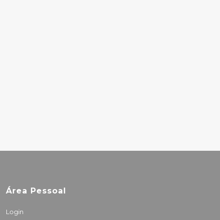
32.00€
25.60€
JOSÉ AFONSO – FURA
FURA
25.50€
BIG THIEF - DOUBLE
INFINITY (INDIES)
28.50€
Área Pessoal
Login