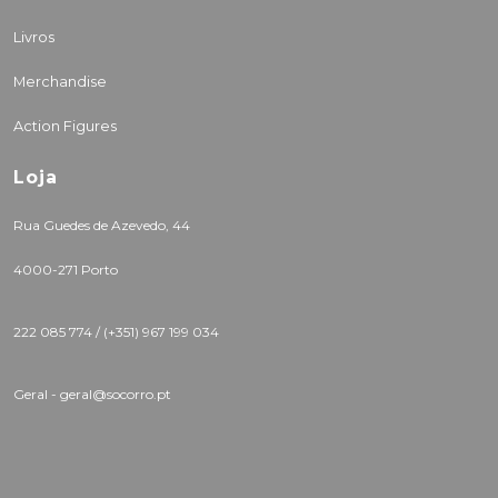
Livros
Merchandise
Action Figures
Loja
Rua Guedes de Azevedo, 44
4000-271 Porto
222 085 774 /
(+351) 967 199 034
Geral - geral@socorro.pt