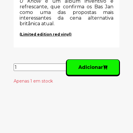
U Know
é um álbum inventivo e
refrescante, que confirma os Bas Jan
como uma das propostas mais
interessantes da cena alternativa
britânica atual.
(Limited edition red vinyl)
Adicionar
Apenas 1 em stock
Produtos
Relacionados